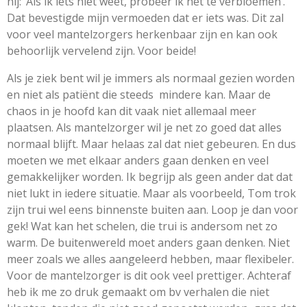
hij: ‘Als ik iets niet weet, probeer ik het te verbloemen’.
Dat bevestigde mijn vermoeden dat er iets was. Dit zal
voor veel mantelzorgers herkenbaar zijn en kan ook
behoorlijk vervelend zijn. Voor beide!
Als je ziek bent wil je immers als normaal gezien worden
en niet als patiënt die steeds mindere kan. Maar de
chaos in je hoofd kan dit vaak niet allemaal meer
plaatsen. Als mantelzorger wil je net zo goed dat alles
normaal blijft. Maar helaas zal dat niet gebeuren. En dus
moeten we met elkaar anders gaan denken en veel
gemakkelijker worden. Ik begrijp als geen ander dat dat
niet lukt in iedere situatie. Maar als voorbeeld, Tom trok
zijn trui wel eens binnenste buiten aan. Loop je dan voor
gek! Wat kan het schelen, die trui is andersom net zo
warm. De buitenwereld moet anders gaan denken. Niet
meer zoals we alles aangeleerd hebben, maar flexibeler.
Voor de mantelzorger is dit ook veel prettiger. Achteraf
heb ik me zo druk gemaakt om bv verhalen die niet