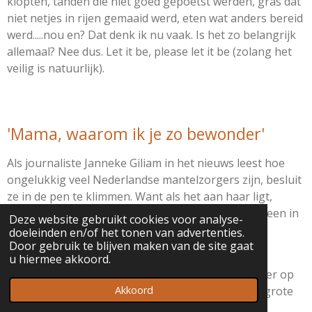
klopten, tanden die niet goed gepoetst werden, gras dat
niet netjes in rijen gemaaid werd, eten wat anders bereid
werd.....nou en? Dat denk ik nu vaak. Is het zo belangrijk
allemaal? Nee dus. Let it be, please let it be (zolang het
veilig is natuurlijk).
'Mama, waarom ik je zo bewonder'
Als journaliste Janneke Giliam in het nieuws leest hoe
ongelukkig veel Nederlandse mantelzorgers zijn, besluit
ze in de pen te klimmen. Want als het aan haar ligt,
verdienen alle mantelzorgers een dikke pluim, en een in
Deze website gebruikt cookies voor analyse-
het bijzonder:
doeleinden en/of het tonen van advertenties.
Door gebruik te blijven maken van de site gaat
“Lieve Mama. Deze brief is voor jou. Omdat je van
u hiermee akkoord.
liefhebbende partner plots de rol van mantelzorger op
je nam. Je zorgde voor ons en ineens ook voor je grote
Akkoord
liefde; je eigen man…”