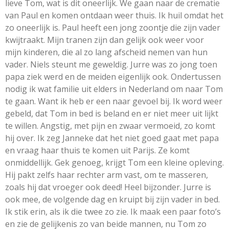
lieve Tom, wat is dit oneerlijk. We gaan naar de crematie
van Paul en komen ontdaan weer thuis. Ik huil omdat het
zo oneerlijk is. Paul heeft een jong zoontje die zijn vader
kwijtraakt. Mijn tranen zijn dan gelijk ook weer voor
mijn kinderen, die al zo lang afscheid nemen van hun
vader. Niels steunt me geweldig. Jurre was zo jong toen
papa ziek werd en de meiden eigenlijk ook. Ondertussen
nodig ik wat familie uit elders in Nederland om naar Tom
te gaan. Want ik heb er een naar gevoel bij. Ik word weer
gebeld, dat Tom in bed is beland en er niet meer uit lijkt
te willen. Angstig, met pijn en zwaar vermoeid, zo komt
hij over. Ik zeg Janneke dat het niet goed gaat met papa
en vraag haar thuis te komen uit Parijs. Ze komt
onmiddellijk. Gek genoeg, krijgt Tom een kleine opleving.
Hij pakt zelfs haar rechter arm vast, om te masseren,
zoals hij dat vroeger ook deed! Heel bijzonder. Jurre is
ook mee, de volgende dag en kruipt bij zijn vader in bed.
Ik stik erin, als ik die twee zo zie. Ik maak een paar foto’s
en zie de gelijkenis zo van beide mannen, nu Tom zo