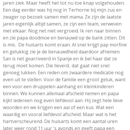
jaren ziek. Maar heeft het tot nu toe knap volgehouden.
Een dag eerder was hij nog in Terhorne bij mijn zus en
zwager op bezoek samen met mama. Ze zijn de laatste
jaren eigenlijk altijd samen, ze zijn een team, verweven
met elkaar. Nog net niet vergroeid. Ik ren naar binnen
en zie papa doodmoe en benauwd op de bank zitten. Dit
is mis. De huisarts komt eraan. Al snel krijgt pap morfine
en gelukkig zie je de benauwdheid daardoor afnemen.
San is net gearriveerd in Spanje en ik bel haar dat ze
terug moet komen. Die lieverd.. dat gaat niet snel
genoeg lukken. Een reden om zwaardere medicatie nog
even uit te stellen. Voor de familie een groot geluk, want
een voor een druppelen aanhang en kleinkinderen
binnen. We kunnen allemaal afscheid nemen en papa
kijkt iedereen nog even liefdevol aan. Hij zegt hele lieve
woorden en we krijgen een aai of een kus. Wat een
waardig en vooral liefdevol afscheid. Maar wat is het
hartverscheurend. De huisarts komt een aantal uren
later weer rond 11 uur 's avonds en geeft papa een