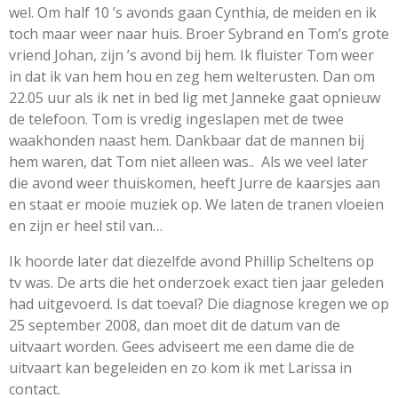
wel. Om half 10 ’s avonds gaan Cynthia, de meiden en ik
toch maar weer naar huis. Broer Sybrand en Tom’s grote
vriend Johan, zijn ’s avond bij hem. Ik fluister Tom weer
in dat ik van hem hou en zeg hem welterusten. Dan om
22.05 uur als ik net in bed lig met Janneke gaat opnieuw
de telefoon. Tom is vredig ingeslapen met de twee
waakhonden naast hem. Dankbaar dat de mannen bij
hem waren, dat Tom niet alleen was.. Als we veel later
die avond weer thuiskomen, heeft Jurre de kaarsjes aan
en staat er mooie muziek op. We laten de tranen vloeien
en zijn er heel stil van…
Ik hoorde later dat diezelfde avond Phillip Scheltens op
tv was. De arts die het onderzoek exact tien jaar geleden
had uitgevoerd. Is dat toeval? Die diagnose kregen we op
25 september 2008, dan moet dit de datum van de
uitvaart worden. Gees adviseert me een dame die de
uitvaart kan begeleiden en zo kom ik met Larissa in
contact.