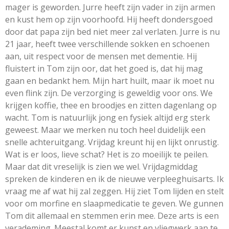
mager is geworden. Jurre heeft zijn vader in zijn armen
en kust hem op zijn voorhoofd. Hij heeft dondersgoed
door dat papa zijn bed niet meer zal verlaten. Jurre is nu
21 jaar, heeft twee verschillende sokken en schoenen
aan, uit respect voor de mensen met dementie. Hij
fluistert in Tom zijn oor, dat het goed is, dat hij mag
gaan en bedankt hem. Mijn hart huilt, maar ik moet nu
even flink zijn. De verzorging is geweldig voor ons. We
krijgen koffie, thee en broodjes en zitten dagenlang op
wacht. Tom is natuurlijk jong en fysiek altijd erg sterk
geweest. Maar we merken nu toch heel duidelijk een
snelle achteruitgang. Vrijdag kreunt hij en lijkt onrustig.
Wat is er loos, lieve schat? Het is zo moeilijk te peilen.
Maar dat dit vreselijk is zien we wel. Vrijdagmiddag
spreken de kinderen en ik de nieuwe verpleeghuisarts. Ik
vraag me af wat hij zal zeggen. Hij ziet Tom lijden en stelt
voor om morfine en slaapmedicatie te geven. We gunnen
Tom dit allemaal en stemmen erin mee. Deze arts is een
verademing. Meestal komt er kunst en vliegwerk aan te